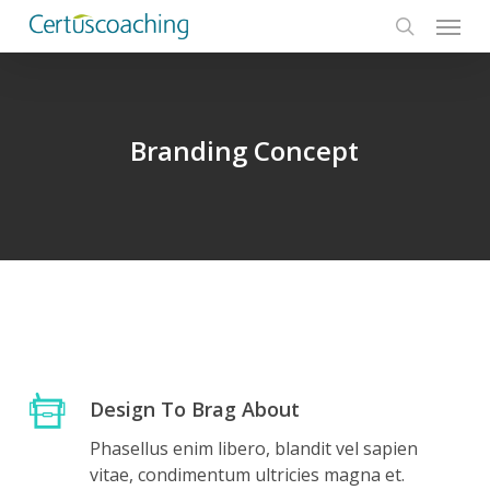
Menu
Skip
to
search
main
content
Branding Concept
Design To Brag About
Phasellus enim libero, blandit vel sapien
vitae, condimentum ultricies magna et.